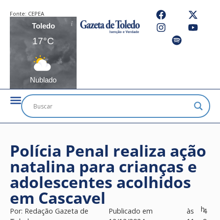
Fonte:
CEPEA
Toledo
17°C
Nublado
Polícia Penal realiza ação
natalina para crianças e
adolescentes acolhidos
em Cascavel
h
Por:
Redação Gazeta de
Publicado em
às
4