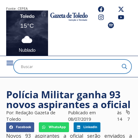
Fonte:
CEPEA
Toledo
15°C
Nublado
Polícia Militar ganha 93
novos aspirantes a oficial
h
Por:
Redação Gazeta de
Publicado em
às
0
Toledo
08/07/2019
14
7
Facebook
WhatsApp
LinkedIn
Novos 93 aspirantes a oficial serão enviados a