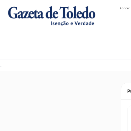
Fonte:
L
P