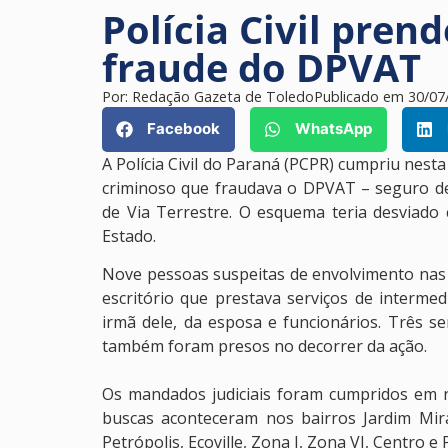
Polícia Civil pre
fraude do DPVAT
Por:
Redação Gazeta de Toledo
Publicado em
30/07
Facebook
WhatsApp
A Polícia Civil do Paraná (PCPR) cumpriu nest
criminoso que fraudava o DPVAT – seguro d
de Via Terrestre. O esquema teria desviad
Estado.
Nove pessoas suspeitas de envolvimento nas 
escritório que prestava serviços de interm
irmã dele, da esposa e funcionários. Três se
também foram presos no decorrer da ação.
Os mandados judiciais foram cumpridos em r
buscas aconteceram nos bairros Jardim Mir
Petrópolis, Ecoville, Zona I, Zona VI, Centro 