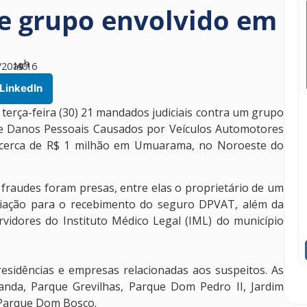
nde grupo envolvido em
h
/2019
às
40
16
LinkedIn
a terça-feira (30) 21 mandados judiciais contra um grupo
e Danos Pessoais Causados por Veículos Automotores
o cerca de R$ 1 milhão em Umuarama, no Noroeste do
fraudes foram presas, entre elas o proprietário de um
ediação para o recebimento do seguro DPVAT, além da
rvidores do Instituto Médico Legal (IML) do município
esidências e empresas relacionadas aos suspeitos. As
anda, Parque Grevilhas, Parque Dom Pedro II, Jardim
e Parque Dom Bosco.