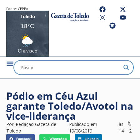
Fonte:
CEPEA
Toledo
18°C
Chuvisco
Pódio em Céu Azul
garante Toledo/Avotol na
vice-liderança
h
Por:
Redação Gazeta de
Publicado em
às
3
Toledo
19/08/2019
14
2
Facebook
WhatsApp
LinkedIn