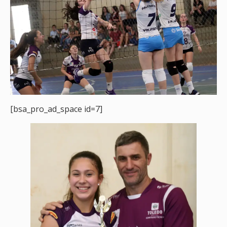
[bsa_pro_ad_space id=7]