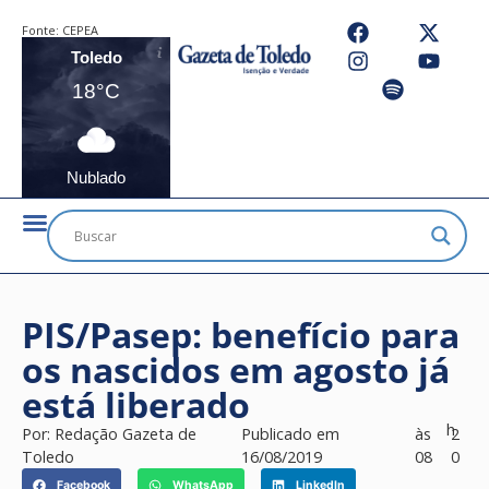
Fonte:
CEPEA
Toledo
18°C
Nublado
PIS/Pasep: benefício para
os nascidos em agosto já
está liberado
h
Por:
Redação Gazeta de
Publicado em
às
2
Toledo
16/08/2019
08
0
Facebook
WhatsApp
LinkedIn