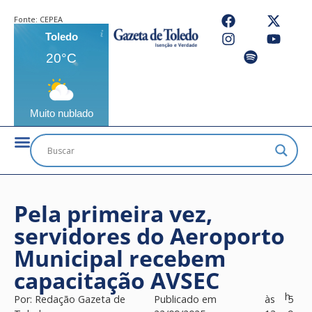
Fonte:
CEPEA
Toledo
20°C
Muito nublado
Pela primeira vez,
servidores do Aeroporto
Municipal recebem
capacitação AVSEC
h
Por:
Redação Gazeta de
Publicado em
às
5