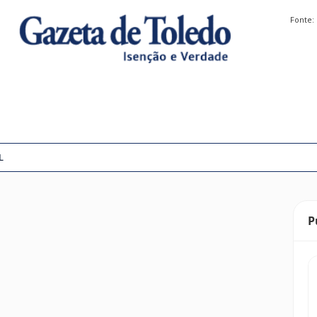
Fonte:
L
P