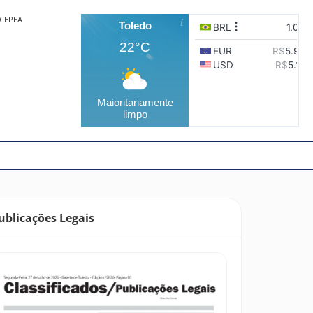
CEPEA
Toledo
22°C
Maioritariamente
limpo
ublicações Legais