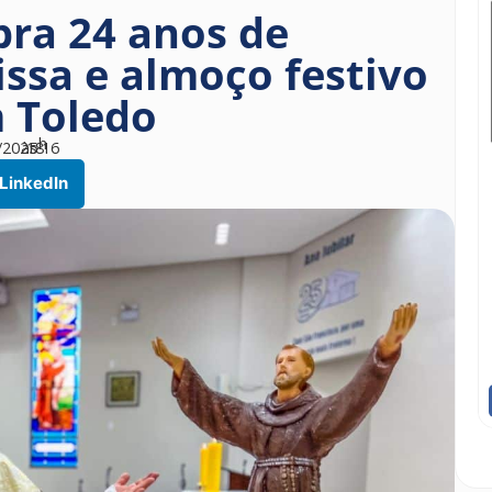
bra 24 anos de
ssa e almoço festivo
 Toledo
h
/2025
às
18
16
LinkedIn