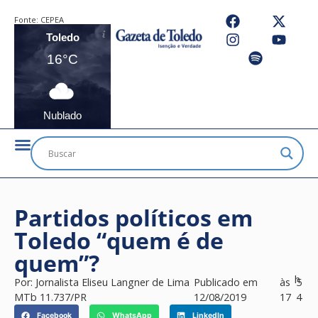
Fonte:
CEPEA
Toledo
16°C
Nublado
Partidos políticos em
Toledo “quem é de
quem”?
h
Por:
Jornalista Eliseu Langner de Lima
Publicado em
às
5
MTb 11.737/PR
12/08/2019
17
4
Facebook
WhatsApp
LinkedIn