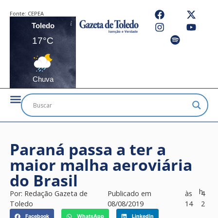
Fonte:
CEPEA
Toledo
17°C
Chuva
Paraná passa a ter a
maior malha aeroviária
do Brasil
h
Por:
Redação Gazeta de
Publicado em
às
4
Toledo
08/08/2019
14
2
Facebook
WhatsApp
LinkedIn