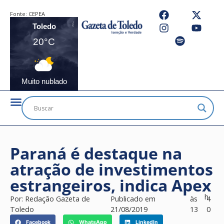
Fonte:
CEPEA
Toledo
20°C
Muito nublado
Paraná é destaque na
atração de investimentos
estrangeiros, indica Apex
h
Por:
Redação Gazeta de
Publicado em
às
4
Toledo
21/08/2019
13
0
Facebook
WhatsApp
LinkedIn