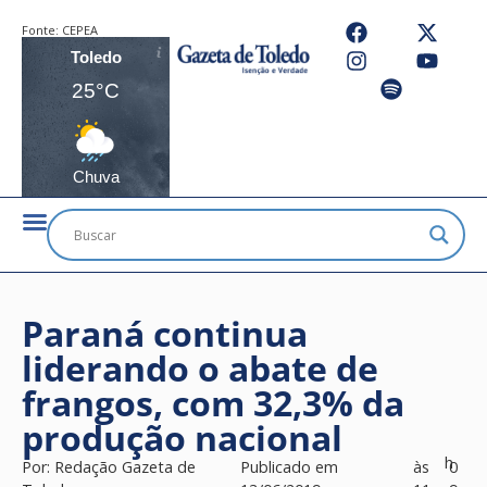
Fonte:
CEPEA
Toledo
25°C
Chuva
Paraná continua
liderando o abate de
frangos, com 32,3% da
produção nacional
h
Por:
Redação Gazeta de
Publicado em
às
0