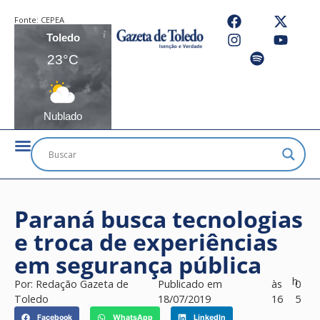
Fonte:
CEPEA
Toledo
23°C
Nublado
Paraná busca tecnologias
e troca de experiências
em segurança pública
h
Por:
Redação Gazeta de
Publicado em
às
0
Toledo
18/07/2019
16
5
Facebook
WhatsApp
LinkedIn