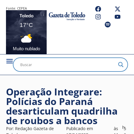
Fonte:
CEPEA
Toledo
17°C
Muito nublado
Operação Integrare:
Polícias do Paraná
desarticulam quadrilha
de roubos a bancos
h
Por:
Redação Gazeta de
Publicado em
às
5