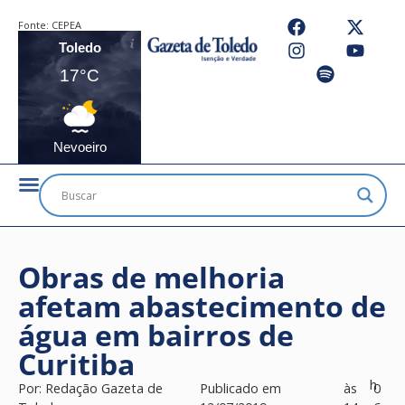
Fonte:
CEPEA
Toledo
17°C
Nevoeiro
Obras de melhoria
afetam abastecimento de
água em bairros de
Curitiba
h
Por:
Redação Gazeta de
Publicado em
às
0