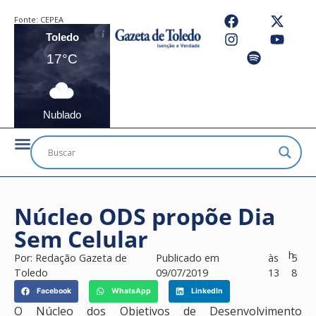
Fonte:
CEPEA
Toledo
17°C
Nublado
Núcleo ODS propõe Dia
Sem Celular
h
Por:
Redação Gazeta de
Publicado em
às
5
Toledo
09/07/2019
13
8
Facebook
WhatsApp
LinkedIn
O Núcleo dos Objetivos de Desenvolvimento