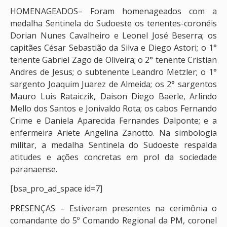
HOMENAGEADOS– Foram homenageados com a
medalha Sentinela do Sudoeste os tenentes-coronéis
Dorian Nunes Cavalheiro e Leonel José Beserra; os
capitães César Sebastião da Silva e Diego Astori; o 1°
tenente Gabriel Zago de Oliveira; o 2° tenente Cristian
Andres de Jesus; o subtenente Leandro Metzler; o 1°
sargento Joaquim Juarez de Almeida; os 2° sargentos
Mauro Luis Rataiczik, Daison Diego Baerle, Arlindo
Mello dos Santos e Jonivaldo Rota; os cabos Fernando
Crime e Daniela Aparecida Fernandes Dalponte; e a
enfermeira Ariete Angelina Zanotto. Na simbologia
militar, a medalha Sentinela do Sudoeste respalda
atitudes e ações concretas em prol da sociedade
paranaense.
[bsa_pro_ad_space id=7]
PRESENÇAS – Estiveram presentes na cerimônia o
comandante do 5º Comando Regional da PM, coronel