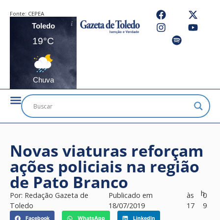
Fonte:
CEPEA
Toledo
19°C
Chuva
Novas viaturas reforçam
ações policiais na região
de Pato Branco
h
Por:
Redação Gazeta de
Publicado em
às
0
Toledo
18/07/2019
17
9
Facebook
WhatsApp
LinkedIn