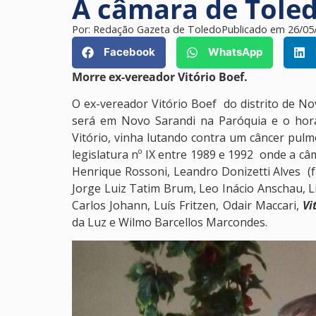
A câmara de Toled
Por:
Redação Gazeta de Toledo
Publicado em
26/05
Facebook
WhatsApp
Morre ex-vereador Vitório Boef.
O ex-vereador Vitório Boef do distrito de No
será em Novo Sarandi na Paróquia e o horá
Vitório, vinha lutando contra um câncer pulmo
legislatura nº IX entre 1989 e 1992 onde a c
Henrique Rossoni, Leandro Donizetti Alves (fa
Jorge Luiz Tatim Brum, Leo Inácio Anschau, Li
Carlos Johann, Luís Fritzen, Odair Maccari,
Vi
da Luz e Wilmo Barcellos Marcondes.