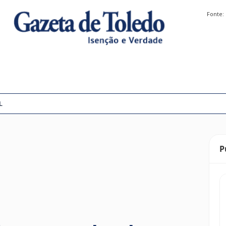
Fonte:
L
P