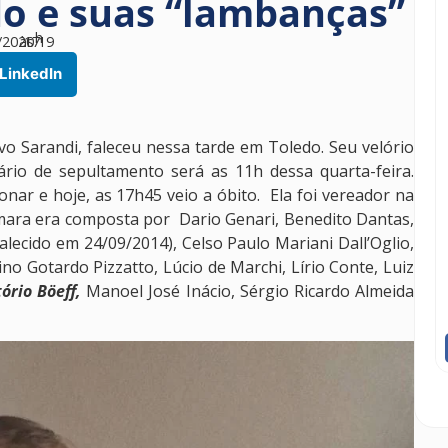
o e suas “lambanças”
h
/2020
às
17
19
LinkedIn
vo Sarandi, faleceu nessa tarde em Toledo. Seu velório
rio de sepultamento será as 11h dessa quarta-feira.
nar e hoje, as 17h45 veio a óbito. Ela foi vereador na
âmara era composta por Dario Genari, Benedito Dantas,
lecido em 24/09/2014), Celso Paulo Mariani Dall’Oglio,
no Gotardo Pizzatto, Lúcio de Marchi, Lírio Conte, Luiz
tório Böeff,
Manoel José Inácio, Sérgio Ricardo Almeida