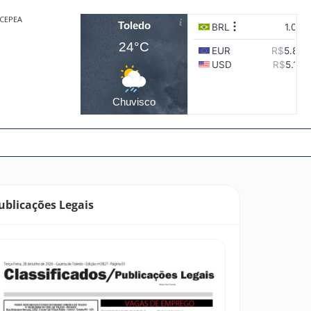
CEPEA
Toledo
24°C
Chuvisco
ublicações Legais