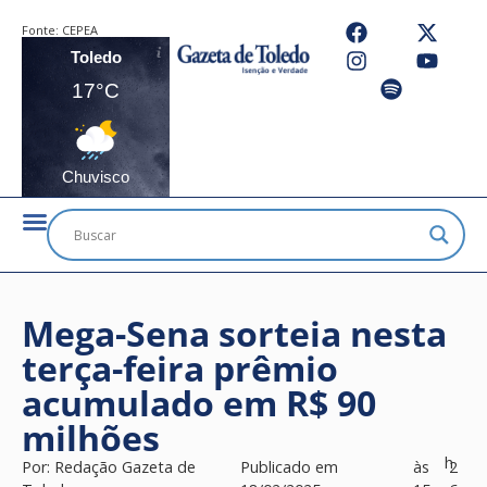
Fonte:
CEPEA
Toledo
17°C
Chuvisco
Mega-Sena sorteia nesta
terça-feira prêmio
acumulado em R$ 90
milhões
h
Por:
Redação Gazeta de
Publicado em
às
2