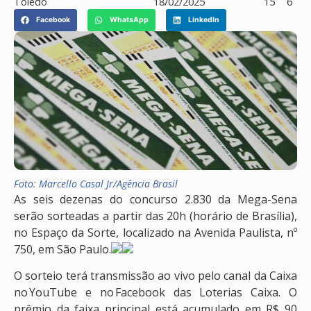
Toledo
18/02/2025
15
6
Facebook
WhatsApp
LinkedIn
Foto: Marcello Casal Jr/Agência Brasil
As seis dezenas do concurso 2.830 da Mega-Sena
serão sorteadas a partir das 20h (horário de Brasília),
no Espaço da Sorte, localizado na Avenida Paulista, nº
750, em São Paulo.
O sorteio terá transmissão ao vivo pelo canal da Caixa
no YouTube e no Facebook das Loterias Caixa. O
prêmio da faixa principal está acumulado em R$ 90