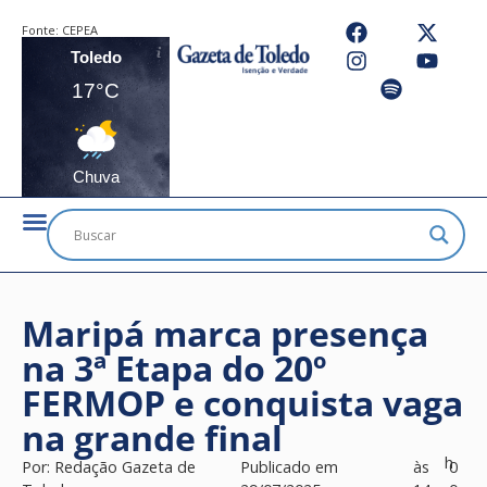
Fonte:
CEPEA
Toledo
17°C
Chuva
Maripá marca presença
na 3ª Etapa do 20º
FERMOP e conquista vaga
na grande final
h
Por:
Redação Gazeta de
Publicado em
às
0