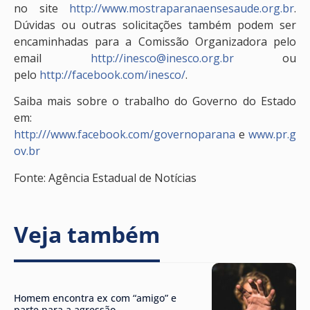
no site
http://www.mostraparanaensesaude.org.br
.
Dúvidas ou outras solicitações também podem ser
encaminhadas para a Comissão Organizadora pelo
email
http://inesco@inesco.org.br
ou
pelo
http://facebook.com/inesco/
.
Saiba mais sobre o trabalho do Governo do Estado
em:
http:///www.facebook.com/governoparana
e
www.pr.g
ov.br
Fonte: Agência Estadual de Notícias
Veja também
Homem encontra ex com “amigo” e
parte para a agressão