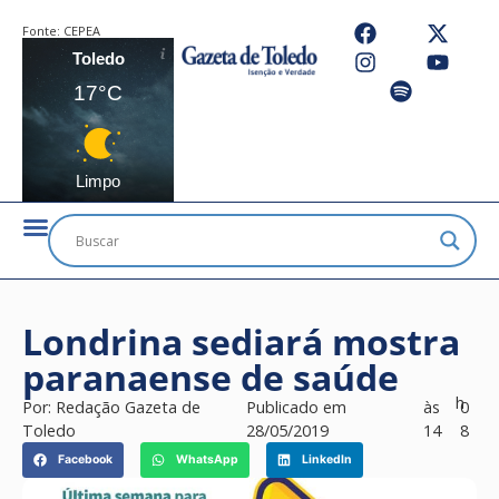
Fonte:
CEPEA
Toledo
17°C
Limpo
Londrina sediará mostra
paranaense de saúde
h
Por:
Redação Gazeta de
Publicado em
às
0
Toledo
28/05/2019
14
8
Facebook
WhatsApp
LinkedIn