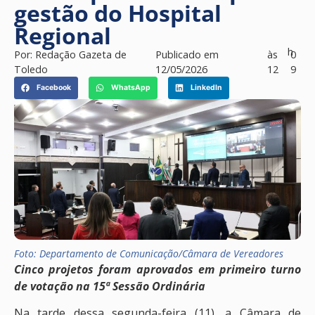
gestão do Hospital
Regional
h
Por:
Redação Gazeta de
Publicado em
às
0
Toledo
12/05/2026
12
9
Facebook
WhatsApp
LinkedIn
Foto: Departamento de Comunicação/Câmara de Vereadores
Cinco projetos foram aprovados em primeiro turno
de votação na 15ª Sessão Ordinária
Na tarde dessa segunda-feira (11), a Câmara de