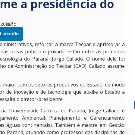
ume a presidência do
h
/2019
às
29
15
LinkedIn
dministrativos, reforçar a marca Tecpar e aprimorar a
nas áreas pública e privada, estão entre as primeiras
ecnologia do Paraná, Jorge Callado. O nome dele foi
ho de Administração do Tecpar (CAD). Callado assume
 maior com os setores produtivos do Estado, de modo
or de inovação e de tecnologia que auxilie o Estado a
essalta o diretor-presidente.
cia Universidade Católica do Paraná, Jorge Callado é
ejamento Ambiental; Planejamento e Gerenciamento
a as águas continentais). Também é mestre em Gestão
 do Paraná, atuando como professor das disciplinas de