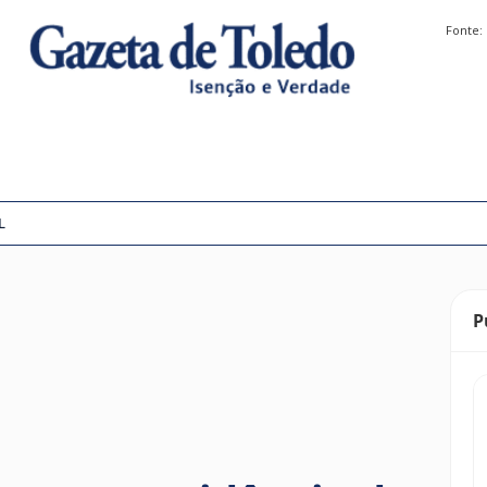
Fonte:
L
P