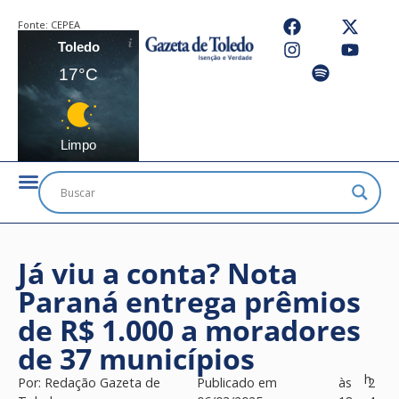
Fonte:
CEPEA
Toledo
17°C
Limpo
Já viu a conta? Nota
Paraná entrega prêmios
de R$ 1.000 a moradores
de 37 municípios
h
Por:
Redação Gazeta de
Publicado em
às
2