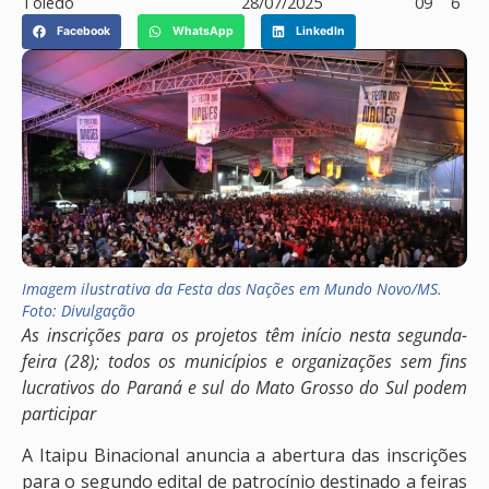
Toledo
28/07/2025
09
6
Facebook
WhatsApp
LinkedIn
Imagem ilustrativa da Festa das Nações em Mundo Novo/MS.
Foto: Divulgação
As inscrições para os projetos têm início nesta segunda-
feira (28); todos os municípios e organizações sem fins
lucrativos do Paraná e sul do Mato Grosso do Sul podem
participar
A Itaipu Binacional anuncia a abertura das inscrições
para o segundo edital de patrocínio destinado a feiras