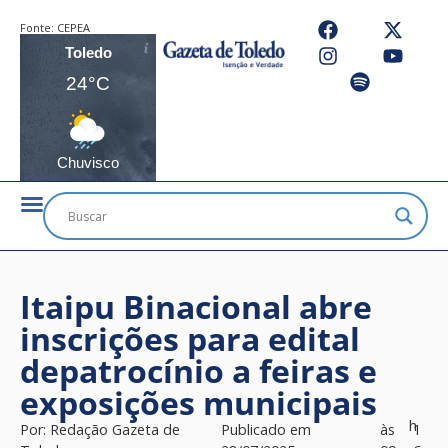
Fonte:
CEPEA
Toledo
24°C
Chuvisco
Itaipu Binacional abre
inscrições para edital
depatrocínio a feiras e
exposições municipais
h
Por:
Redação Gazeta de
Publicado em
às
1