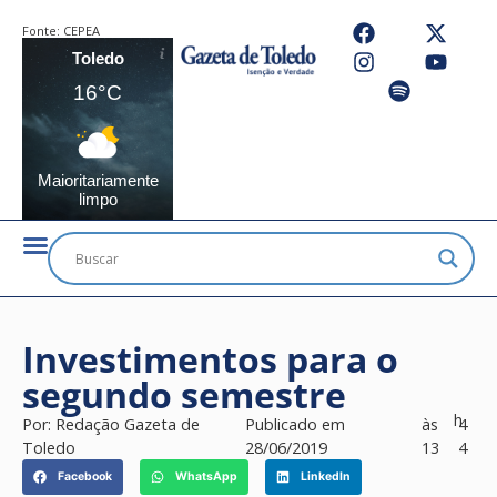
Fonte:
CEPEA
Toledo
16°C
Maioritariamente
limpo
Investimentos para o
segundo semestre
h
Por:
Redação Gazeta de
Publicado em
às
4
Toledo
28/06/2019
13
4
Facebook
WhatsApp
LinkedIn