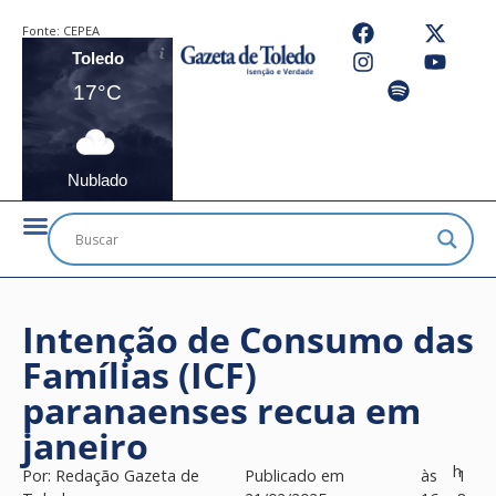
Fonte:
CEPEA
Toledo
17°C
Nublado
Intenção de Consumo das
Famílias (ICF)
paranaenses recua em
janeiro
h
Por:
Redação Gazeta de
Publicado em
às
1