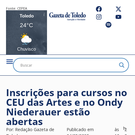
Fonte:
CEPEA
Toledo
24°C
Chuvisco
Inscrições para cursos no
CEU das Artes e no Ondy
Niederauer estão
abertas
h
Por:
Redação Gazeta de
Publicado em
às
2