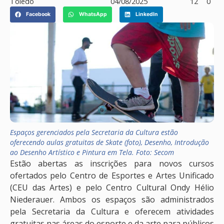
Toledo
04/08/2025
12
0
Facebook
WhatsApp
LinkedIn
Espaços gerenciados pela Secretaria da Cultura estão
oferecendo aulas gratuitas de Skate (foto), Desenho, Introdução
ao Desenho Artístico e Pintura em Tela. Foto: Secom
Estão abertas as inscrições para novos cursos
ofertados pelo Centro de Esportes e Artes Unificado
(CEU das Artes) e pelo Centro Cultural Ondy Hélio
Niederauer. Ambos os espaços são administrados
pela Secretaria da Cultura e oferecem atividades
gratuitas nas áreas do esporte e da arte para públicos