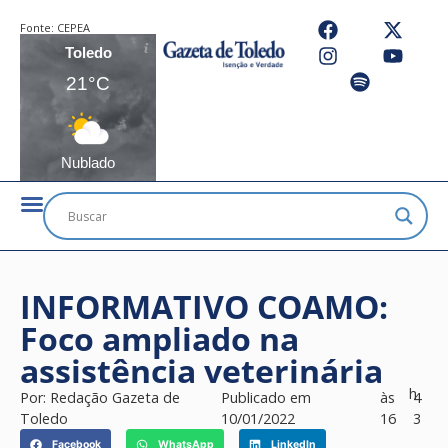
Fonte:
CEPEA
Toledo
21°C
Nublado
INFORMATIVO COAMO:
Foco ampliado na
assistência veterinária
h
Por:
Redação Gazeta de
Publicado em
às
4
Toledo
10/01/2022
16
3
Facebook
WhatsApp
LinkedIn