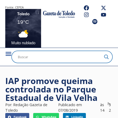
Fonte:
CEPEA
Toledo
19°C
Muito nublado
IAP promove queima
controlada no Parque
Estadual de Vila Velha
h
Por:
Redação Gazeta de
Publicado em
às
3
Toledo
07/08/2019
14
2
Facebook
WhatsApp
LinkedIn