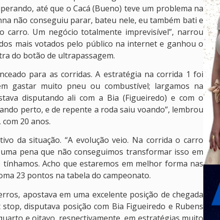
cuperando, até que o Cacá (Bueno) teve um problema na
enna não conseguiu parar, bateu nele, eu também bati e
o carro. Um negócio totalmente imprevisível”, narrou
dos mais votados pelo público na internet e ganhou o
tra do botão de ultrapassagem.
eado para as corridas. A estratégia na corrida 1 foi
sem gastar muito pneu ou combustível; largamos na
tava disputando ali com a Bia (Figueiredo) e com o
dando perto, e de repente a roda saiu voando”, lembrou
, com 20 anos.
vo da situação. “A evolução veio. Na corrida o carro
oi uma pena que não conseguimos transformar isso em
e tínhamos. Acho que estaremos em melhor forma nas
 soma 23 pontos na tabela do campeonato.
e erros, apostava em uma excelente posição de chegada
 stop, disputava posição com Bia Figueiredo e Rubens
m quarto e oitavo, respectivamente, em estratégias muito