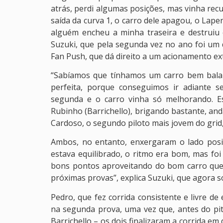
atrás, perdi algumas posições, mas vinha re
saída da curva 1, o carro dele apagou, o Lap
alguém encheu a minha traseira e destruiu 
Suzuki, que pela segunda vez no ano foi um 
Fan Push, que dá direito a um acionamento ex
“Sabíamos que tínhamos um carro bem balanc
perfeita, porque conseguimos ir adiante 
segunda e o carro vinha só melhorando. Es
Rubinho (Barrichello), brigando bastante, an
Cardoso, o segundo piloto mais jovem do grid
Ambos, no entanto, enxergaram o lado positi
estava equilibrado, o ritmo era bom, mas f
bons pontos aproveitando do bom carro qu
próximas provas”, explica Suzuki, que agora
Pedro, que fez corrida consistente e livre d
na segunda prova, uma vez que, antes do pit
Barrichello – os dois finalizaram a corrida e