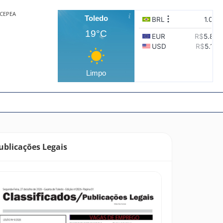
CEPEA
Toledo
19°C
Limpo
ublicações Legais