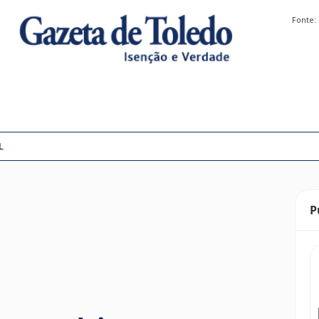
Fonte:
L
P