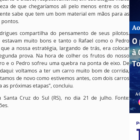
rteza de que chegaríamos ali pelo menos entre os dez
 gente sabe que tem um bom material em mãos para as
o pontos.
rigues compartilha do pensamento de seus pilotos.
s estavam muito bons e tanto o Rafael como o Pedro
 que a nossa estratégia, largando de trás, era colocar
segunda prova. Na hora de colher os frutos do nosso
arro e o Pedro sofreu uma quebra na ponta de eixo. De
daqui: voltamos a ter um carro muito bom de corrida,
stamos de novo como estivemos antes, com dois carros
a as próximas etapas”, concluiu.
Santa Cruz do Sul (RS), no dia 21 de julho. Fonte:
ões.