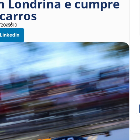
m Londrina e cumpre
 carros
h
/2019
às
16
10
LinkedIn