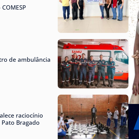
do COMESP
tro de ambulância
lece raciocínio
e Pato Bragado