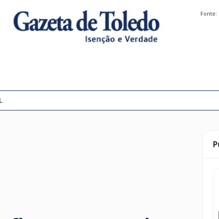
Fonte:
L
P