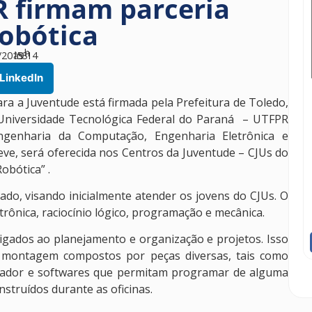
R firmam parceria
Robótica
h
/2019
às
53
14
LinkedIn
ara a Juventude está firmada pela Prefeitura de Toledo,
 Universidade Tecnológica Federal do Paraná – UTFPR
genharia da Computação, Engenharia Eletrônica e
ve, será oferecida nos Centros da Juventude – CJUs do
obótica” .
ado, visando inicialmente atender os jovens do CJUs. O
trônica, raciocínio lógico, programação e mecânica.
ligados ao planejamento e organização e projetos. Isso
de montagem compostos por peças diversas, tais como
tador e softwares que permitam programar de alguma
truídos durante as oficinas.