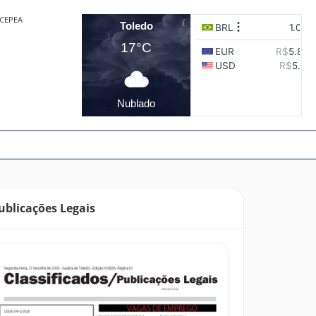
CEPEA
Toledo
17°C
Nublado
ublicações Legais