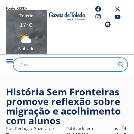
Fonte:
CEPEA
Toledo
17°C
Nublado
História Sem Fronteiras
promove reflexão sobre
migração e acolhimento
com alunos
h
Por:
Redação Gazeta de
Publicado em
às
4