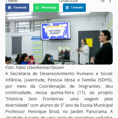
Toledo
12/06/2026
16
5
Facebook
WhatsApp
LinkedIn
Foto: Fabio Ulsenheimer/Secom
A Secretaria de Desenvolvimento Humano e Social:
Infância, Juventude, Pessoa Idosa e Família (SDHS),
por meio da Coordenação de Imigrantes, deu
continuidade, nessa quinta-feira (11), ao projeto
“História Sem Fronteiras: uma viagem pela
diversidade” com alunos do 5º ano da Escola Municipal
Professor Henrique Brod, no Jardim Panorama. A
atividade é parte de uma série de encontros voltados