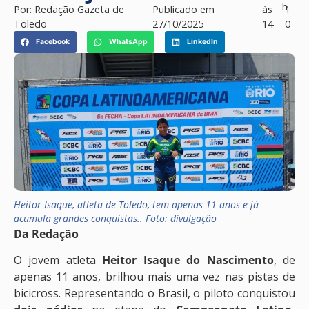
h
Por:
Redação Gazeta de
Publicado em
às
1
Toledo
27/10/2025
14
0
Facebook
WhatsApp
LinkedIn
Heitor Isaque, atleta de Toledo, tem apenas 11 anos e já
acumula grandes conquistas.. Foto: divulgação
Da Redação
O jovem atleta
Heitor Isaque do Nascimento
, de
apenas 11 anos, brilhou mais uma vez nas pistas de
bicicross. Representando o Brasil, o piloto conquistou