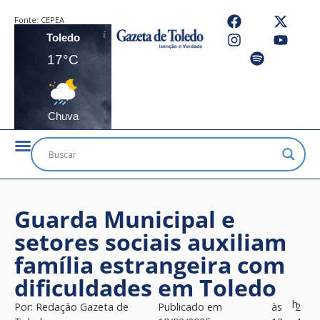
Fonte:
CEPEA
Toledo
17°C
Chuva
Guarda Municipal e
setores sociais auxiliam
família estrangeira com
dificuldades em Toledo
h
Por:
Redação Gazeta de
Publicado em
às
2