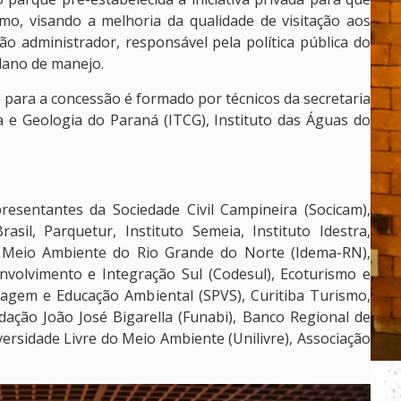
smo, visando a melhoria da qualidade de visitação aos
ão administrador, responsável pela política pública do
plano de manejo.
ra a concessão é formado por técnicos da secretaria
ia e Geologia do Paraná (ITCG), Instituto das Águas do
esentantes da Sociedade Civil Campineira (Socicam),
sil, Parquetur, Instituto Semeia, Instituto Idestra,
e Meio Ambiente do Rio Grande do Norte (Idema-RN),
nvolvimento e Integração Sul (Codesul), Ecoturismo e
vagem e Educação Ambiental (SPVS), Curitiba Turismo,
dação João José Bigarella (Funabi), Banco Regional de
rsidade Livre do Meio Ambiente (Unilivre), Associação