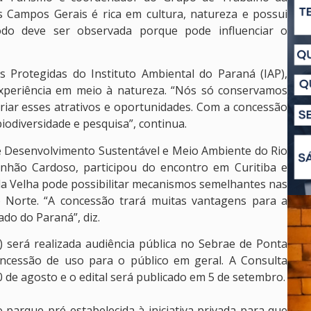
s Campos Gerais é rica em cultura, natureza e possui
do deve ser observada porque pode influenciar o
s Protegidas do Instituto Ambiental do Paraná (IAP),
experiência em meio à natureza. “Nós só conservamos
riar esses atrativos e oportunidades. Com a concessão
odiversidade e pesquisa”, continua.
 de Desenvolvimento Sustentável e Meio Ambiente do Rio
nhão Cardoso, participou do encontro em Curitiba e
la Velha pode possibilitar mecanismos semelhantes nas
 Norte. “A concessão trará muitas vantagens para a
do do Paraná”, diz.
) será realizada audiência pública no Sebrae de Ponta
ncessão de uso para o público em geral. A Consulta
20 de agosto e o edital será publicado em 5 de setembro.
 parque pré-estabelecida à iniciativa privada para que