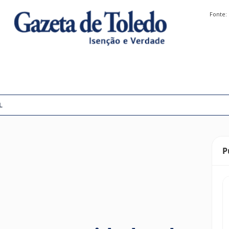
Fonte:
L
P