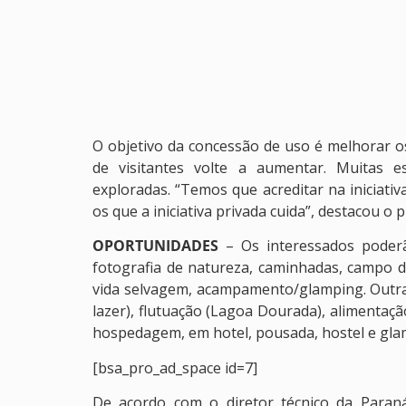
O objetivo da concessão de uso é melhorar o
de visitantes volte a aumentar. Muitas e
exploradas. “Temos que acreditar na iniciat
os que a iniciativa privada cuida”, destacou o
OPORTUNIDADES
– Os interessados poderã
fotografia de natureza, caminhadas, campo d
vida selvagem, acampamento/glamping. Outras 
lazer), flutuação (Lagoa Dourada), alimentaçã
hospedagem, em hotel, pousada, hostel e gla
[bsa_pro_ad_space id=7]
De acordo com o diretor técnico da Para