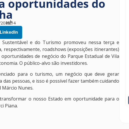
a oportunidades do
lha
h
/2019
às
12
14
LinkedIn
o Sustentável e do Turismo promoveu nessa terça e
ba, respectivamente, roadshows (exposições itinerantes)
 oportunidades de negócio do Parque Estadual de Vila
conomia. O público-alvo são investidores.
nciado para o turismo, um negócio que deve gerar
a das pessoas, e isso é possível fazer também cuidando
al Márcio Nunes.
 transformar o nosso Estado em oportunidade para o
i Piana.