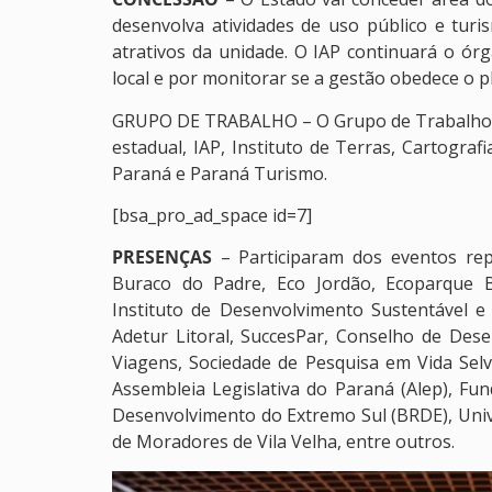
desenvolva atividades de uso público e turi
atrativos da unidade. O IAP continuará o órg
local e por monitorar se a gestão obedece o 
GRUPO DE TRABALHO – O Grupo de Trabalho pa
estadual, IAP, Instituto de Terras, Cartograf
Paraná e Paraná Turismo.
[bsa_pro_ad_space id=7]
PRESENÇAS
– Participaram dos eventos repr
Buraco do Padre, Eco Jordão, Ecoparque Bra
Instituto de Desenvolvimento Sustentável 
Adetur Litoral, SuccesPar, Conselho de Dese
Viagens, Sociedade de Pesquisa em Vida Sel
Assembleia Legislativa do Paraná (Alep), Fun
Desenvolvimento do Extremo Sul (BRDE), Unive
de Moradores de Vila Velha, entre outros.