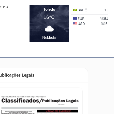
CEPEA
Toledo
16°C
Nublado
ublicações Legais