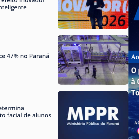
teligente
sce 47% no Paraná
etermina
o facial de alunos