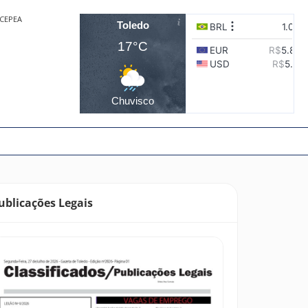
CEPEA
Toledo
17°C
Chuvisco
ublicações Legais