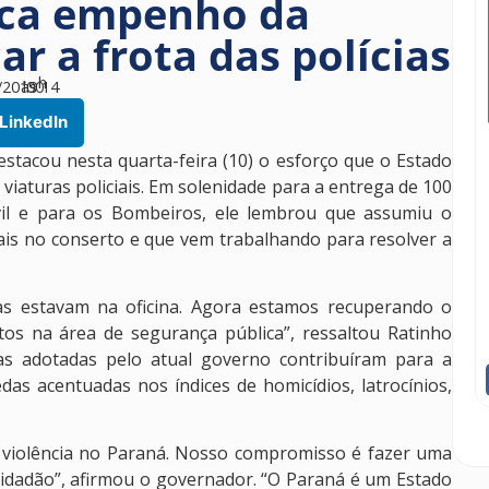
aca empenho da
ar a frota das polícias
h
/2019
às
00
14
LinkedIn
stacou nesta quarta-feira (10) o esforço que o Estado
 viaturas policiais. Em solenidade para a entrega de 100
Civil e para os Bombeiros, ele lembrou que assumiu o
ais no conserto e que vem trabalhando para resolver a
as estavam na oficina. Agora estamos recuperando o
os na área de segurança pública”, ressaltou Ratinho
as adotadas pelo atual governo contribuíram para a
as acentuadas nos índices de homicídios, latrocínios,
e violência no Paraná. Nosso compromisso é fazer uma
cidadão”, afirmou o governador. “O Paraná é um Estado