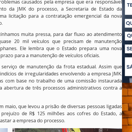
problemas causados pela empresa que era responsável
nto da JMK do processo, a Secretaria de Estado da
ma licitação para a contratação emergencial da nova
o.
tínhamos muita pressa, para dar fluxo ao atendimento
quase 20 mil veículos que precisam de manutenção
Stephanes. Ele lembra que o Estado prepara uma nova
 prazo para a manutenção de veículos oficiais.
 serviço de manutenção da frota estadual. Assim que
 indícios de irregularidades envolvendo a empresa JMK.
ias com base no trabalho de uma comissão instaurada
a abertura de três processos administrativos contra a
em maio, que levou a prisão de diversas pessoas ligadas
prejuízo de R$ 125 milhões aos cofres do Estado, a
fastar a empresa do processo.