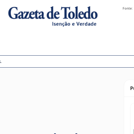
Fonte:
L
P