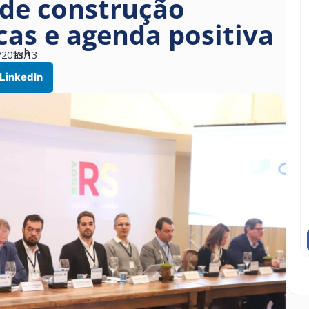
de construção
cas e agenda positiva
h
/2019
às
57
13
LinkedIn