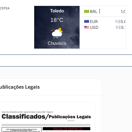
CEPEA
Toledo
18°C
Chuvisco
ublicações Legais