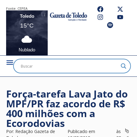
Fonte:
CEPEA
Toledo
15°C
Nublado
Força-tarefa Lava Jato do
MPF/PR faz acordo de R$
400 milhões com a
Ecorodovias
h
Por:
Redação Gazeta de
Publicado em
às
0