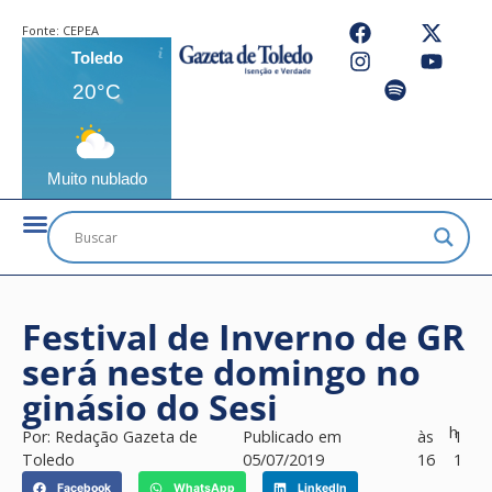
Fonte:
CEPEA
Toledo
20°C
Muito nublado
Festival de Inverno de GR
será neste domingo no
ginásio do Sesi
h
Por:
Redação Gazeta de
Publicado em
às
1
Toledo
05/07/2019
16
1
Facebook
WhatsApp
LinkedIn