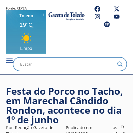
Fonte:
CEPEA
Toledo
19°C
Limpo
Festa do Porco no Tacho,
em Marechal Cândido
Rondon, acontece no dia
1º de junho
h
Por:
Redação Gazeta de
Publicado em
às
1