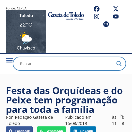
Fonte:
CEPEA
Toledo
22°C
Chuvisco
Festa das Orquídeas e do
Peixe tem programação
para toda a família
h
Por:
Redação Gazeta de
Publicado em
às
0
Toledo
16/08/2019
11
8
Facebook
WhatsApp
LinkedIn