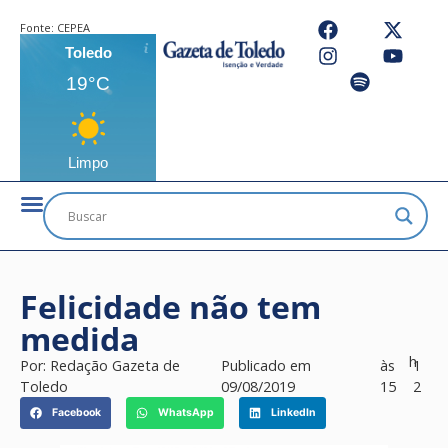
Fonte:
CEPEA
Toledo
19°C
Limpo
Felicidade não tem
medida
h
Por:
Redação Gazeta de
Publicado em
às
1
Toledo
09/08/2019
15
2
Facebook
WhatsApp
LinkedIn