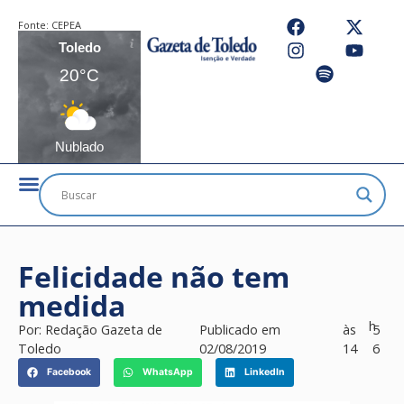
Fonte:
CEPEA
Toledo
20°C
Nublado
Felicidade não tem
medida
h
Por:
Redação Gazeta de
Publicado em
às
5
Toledo
02/08/2019
14
6
Facebook
WhatsApp
LinkedIn