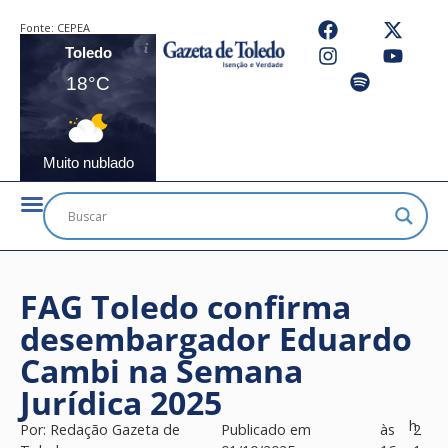
Fonte:
CEPEA
Toledo
18°C
Muito nublado
FAG Toledo confirma
desembargador Eduardo
Cambi na Semana
Jurídica 2025
h
Por:
Redação Gazeta de
Publicado em
às
2