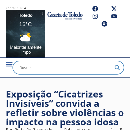
Fonte:
CEPEA
Toledo
16°C
Maioritariamente
limpo
Exposição “Cicatrizes
Invisíveis” convida a
refletir sobre violências o
impacto na pessoa idosa
h
Por:
Redação Gazeta de
Publicado em
às
4