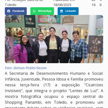
Toledo
18/06/2025
16
6
Facebook
WhatsApp
LinkedIn
Foto: Dielson Pickler/Secom
A Secretaria de Desenvolvimento Humano e Social:
Infância, Juventude, Pessoa Idosa e Família promoveu
nessa terça-feira (17) a exposição “Cicatrizes
Invisíveis”, que integra o projeto “Lentes de Luz”. A
mostra fotográfica ocupou o espaço central do
Shopping Panambi, em Toledo, e promoveu um
importante debate sobre as violências invisíveis, com