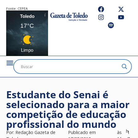
Fonte:
CEPEA
Toledo
17°C
Limpo
Estudante do Senai é
selecionado para a maior
competição de educação
profissional do mundo
h
Por:
Redação Gazeta de
Publicado em
às
1