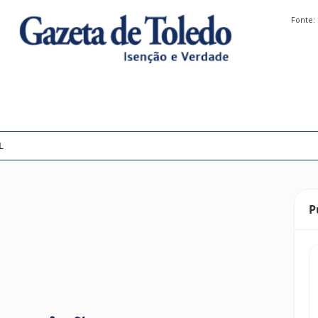
Fonte:
L
P