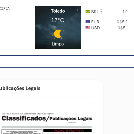
CEPEA
Toledo
17°C
Limpo
ublicações Legais