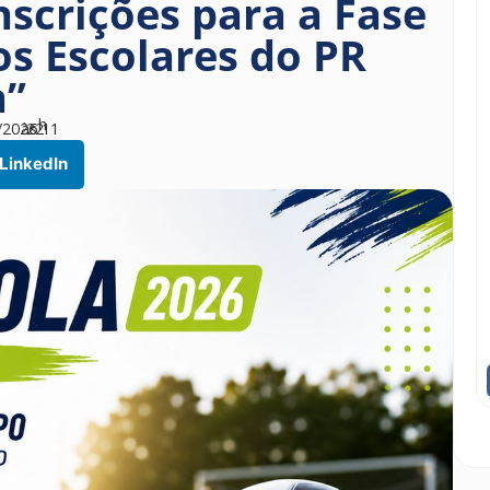
nscrições para a Fase
os Escolares do PR
a”
h
/2026
às
22
11
LinkedIn