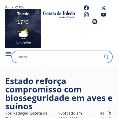
Fonte:
CEPEA
Toledo
17°C
Nevoeiro
Estado reforça
compromisso com
biosseguridade em aves e
suínos
h
Por:
Redação Gazeta de
Publicado em
às
0