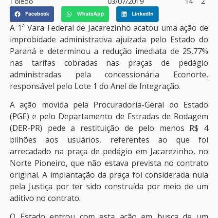
Toledo
03/07/2019
14
2
Facebook
WhatsApp
LinkedIn
A 1ª Vara Federal de Jacarezinho acatou uma ação de
improbidade administrativa ajuizada pelo Estado do
Paraná e determinou a redução imediata de 25,77%
nas tarifas cobradas nas praças de pedágio
administradas pela concessionária Econorte,
responsável pelo Lote 1 do Anel de Integração.
A ação movida pela Procuradoria-Geral do Estado
(PGE) e pelo Departamento de Estradas de Rodagem
(DER-PR) pede a restituição de pelo menos R$ 4
bilhões aos usuários, referentes ao que foi
arrecadado na praça de pedágio em Jacarezinho, no
Norte Pioneiro, que não estava prevista no contrato
original. A implantação da praça foi considerada nula
pela Justiça por ter sido construída por meio de um
aditivo no contrato.
O Estado entrou com esta ação em busca de um