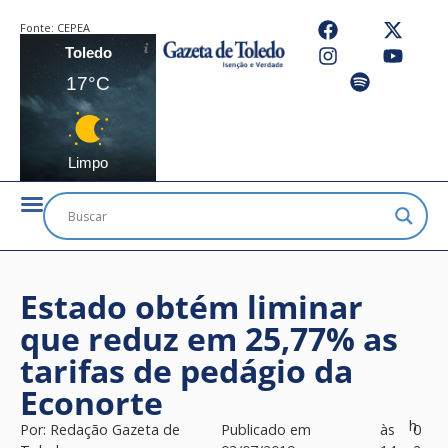
Fonte:
CEPEA
Toledo
17°C
Limpo
Estado obtém liminar
que reduz em 25,77% as
tarifas de pedágio da
Econorte
h
Por:
Redação Gazeta de
Publicado em
às
0